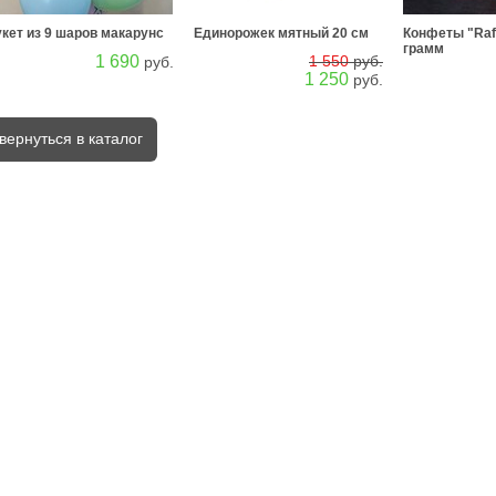
кет из 9 шаров макарунс
Единорожек мятный 20 см
Конфеты "Raff
грамм
1 690
1 550
руб.
руб.
1 250
руб.
вернуться в каталог