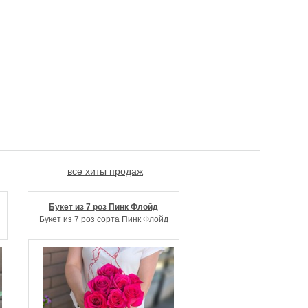
все хиты продаж
Букет из 7 роз Пинк Флойд
Композиция "Сердце с
Букет из 7 роз сорта Пинк Флойд
Цветами с печеньем ма