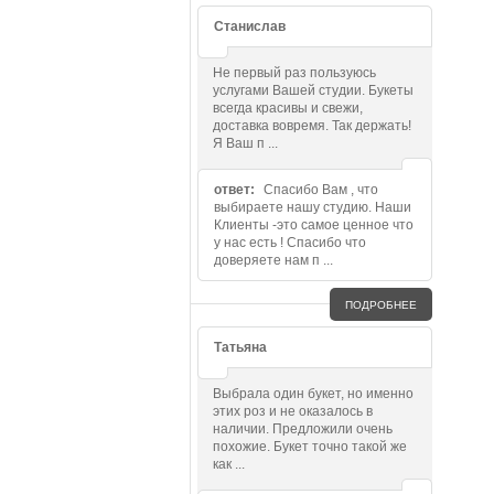
Станислав
Не первый раз пользуюсь
услугами Вашей студии. Букеты
всегда красивы и свежи,
доставка вовремя. Так держать!
Я Ваш п ...
ответ:
Спасибо Вам , что
выбираете нашу студию. Наши
Клиенты -это самое ценное что
у нас есть ! Спасибо что
доверяете нам п ...
ПОДРОБНЕЕ
Татьяна
Выбрала один букет, но именно
этих роз и не оказалось в
наличии. Предложили очень
похожие. Букет точно такой же
как ...