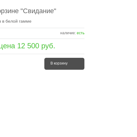
орзине "Свидание"
в в белой гамме
наличие:
есть
цена
12 500
руб.
В корзину