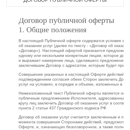
ДОГОВОР ПУБЛИЧНОЙ ОФЕРТЫ
Договор публичной оферты
1. Общие положения
В настоящей Публичной оферте содержатся условия зак
об оказании услуг (далее по тексту - «Договор об оказани
«Договор»). Настоящей офертой признается предложени
одному или нескольким конкретным лицам, которое дост
и выражает намерение лица, сделавшего предложение, с
заключившим Договор с адресатом, которым будет приня
Совершение указанных в настоящей Оферте действий яв
подтверждением согласия обеих Сторон заключить Догов
услуг на условиях, в порядке и объеме, изложенных в н
Нижеизложенный текст Публичной оферты является оф
публичным предложением Исполнителя, адресованный з
кругу лиц заключить Договор об оказании услуг в соотве
пункта 2 статьи 437 Гражданского кодекса РФ.
Договор об оказании услуг считается заключенным и прио
момента совершения Сторонами действий, предусмотре
Оферте, и, означающих безоговорочное, а также полное 