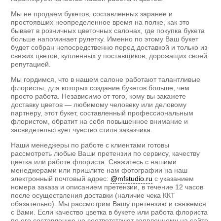
Мы не продаем букетов, составленных заранее и
простоявших неопределенное время на полке, как это
бывает в розничных цветочных салонах, где покупка букета
больше напоминает рулетку. Именно по этому Ваш букет
будет собран непосредственно перед доставкой и только из
свежих цветов, купленных у поставщиков, дорожащих своей
репутацией.
Мы гордимся, что в нашем салоне работают талантливые
флористы, для которых создание букетов больше, чем
просто работа. Независимо от того, кому вы закажете
доставку цветов — любимому человеку или деловому
партнеру, этот букет, составленный профессиональным
флористом, обратит на себя повышенное внимание и
засвидетельствует чувство стиля заказчика.
Наши менеджеры по работе с клиентами готовы
рассмотреть любые Ваши претензии по сервису, качеству
цветка или работе флориста. Свяжитесь с нашими
менеджерами или пришлите нам фотографии на наш
электронный почтовый адрес:
@mfstudio.ru
с указанием
номера заказа и описанием претензии, в течение 12 часов
после осуществления доставки (наличие чека ККТ
обязательно). Мы рассмотрим Вашу претензию и свяжемся
с Вами. Если качество цветка в букете или работа флориста
по его составлению не соответствуют заявленному на сайте,