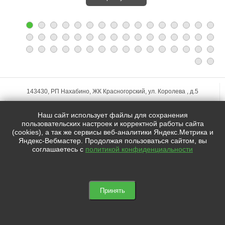
143430, РП Нахабино, ЖК Красногорский, ул. Королева , д.5
+7 (495)
255-74-75
Наш сайт использует файлы для сохранения
zakaz@mfstudio.ru
пользовательских настроек и корректной работы сайта
(cookies), а так же сервисы веб-аналитики Яндекс.Метрика и
Яндекс-Вебмастер. Продолжая пользоваться сайтом, вы
Мы в социальных сетях:
соглашаетесь с
политикой конфиденциальности



© 2021 | Студия MY FLOWERS STUDIO
Принять