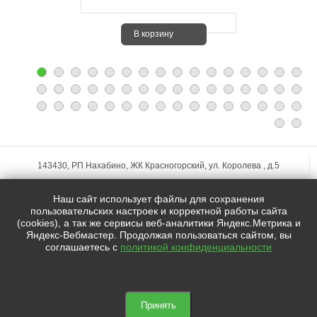
В корзину
143430, РП Нахабино, ЖК Красногорский, ул. Королева , д.5
+7 (495)
255-74-75
Наш сайт использует файлы для сохранения
zakaz@mfstudio.ru
пользовательских настроек и корректной работы сайта
(cookies), а так же сервисы веб-аналитики Яндекс.Метрика и
Яндекс-Вебмастер. Продолжая пользоваться сайтом, вы
Мы в социальных сетях:
соглашаетесь с
политикой конфиденциальности



© 2021 | Студия MY FLOWERS STUDIO
Принять