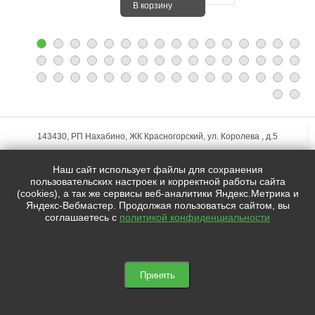
В корзину
143430, РП Нахабино, ЖК Красногорский, ул. Королева , д.5
+7 (495)
255-74-75
Наш сайт использует файлы для сохранения
zakaz@mfstudio.ru
пользовательских настроек и корректной работы сайта
(cookies), а так же сервисы веб-аналитики Яндекс.Метрика и
Яндекс-Вебмастер. Продолжая пользоваться сайтом, вы
Мы в социальных сетях:
соглашаетесь с
политикой конфиденциальности



© 2021 | Студия MY FLOWERS STUDIO
Принять