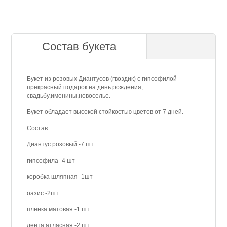
Состав букета
Букет из розовых Диантусов (гвоздик) с гипсофилой -
прекрасный подарок на день рождения,
свадьбу,именины,новоселье.
Букет обладает высокой стойкостью цветов от 7 дней.
Состав :
Диантус розовый -7 шт
гипсофила -4 шт
коробка шляпная -1шт
оазис -2шт
пленка матовая -1 шт
лента атласная -2 шт