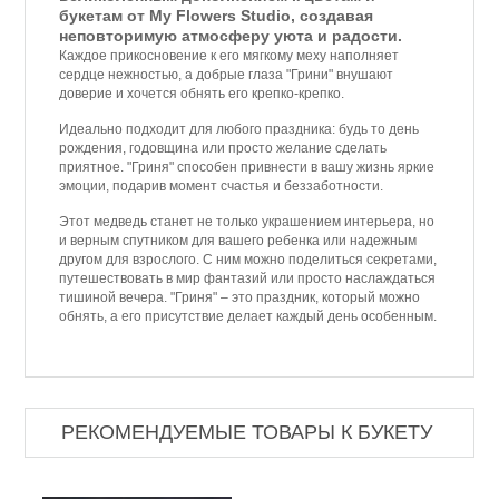
букетам от My Flowers Studio, создавая
неповторимую атмосферу уюта и радости.
Каждое прикосновение к его мягкому меху наполняет
сердце нежностью, а добрые глаза "Грини" внушают
доверие и хочется обнять его крепко-крепко.
Идеально подходит для любого праздника: будь то день
рождения, годовщина или просто желание сделать
приятное. "Гриня" способен привнести в вашу жизнь яркие
эмоции, подарив момент счастья и беззаботности.
Этот медведь станет не только украшением интерьера, но
и верным спутником для вашего ребенка или надежным
другом для взрослого. С ним можно поделиться секретами,
путешествовать в мир фантазий или просто наслаждаться
тишиной вечера. "Гриня" – это праздник, который можно
обнять, а его присутствие делает каждый день особенным.
РЕКОМЕНДУЕМЫЕ ТОВАРЫ К БУКЕТУ