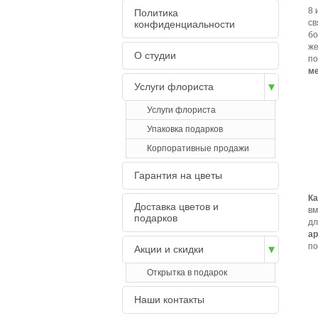
8 
Политика
св
конфиденциальности
бо
же
О студии
по
ме
Услуги флориста
Услуги флориста
Упаковка подарков
Корпоративные продажи
Гарантия на цветы
Ка
Доставка цветов и
вм
подарков
дл
ар
по
Акции и скидки
Открытка в подарок
Наши контакты