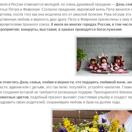
июля в России отмечается молодой, но очень душевный праздник —
День сем
ятых Петра и Февронии. Согласно преданию, муромский князь Петр женился 
ртника, после того как она исцелила его от ужасной болезни. Рука об руку э
ртвенную любовь и верность друг другу. Петр и Феврония причислены к лику
кровителями брачного союза.
8 июля во многих городах России, в том чис
роприятия: концерты, выставки; в храмах проводятся богослужения
.
к отметить День семьи, любви и верности, что подарить любимой жене, н
есте, вдвоем или с детьми, это так легко: погуляйте, устройте чаепитие. Гла
я создания которой не требуются роскошные подарки. Преподнесите близко
оматных цветов
, подобный презент вызовет счастливую улыбку и создаст пр
здравить своих родителей, сохранивших любовь и брак на долгие годы.