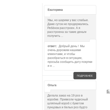
Екатерина
Увы, но шарики у вас слабые.
Даже суток не продержались.
Ребёнок расстроен. А я
расстроена за такие деньги
получить ...
ответ:
Добрый день ! Мы
очень дорожим нашими
клиентами, и чтобы
разобраться в ситуации,
просьба сообщить дату покупки
и н ...
ПОДРОБНЕЕ
Ольга
Б
Делала заказ на 19 роз в
коробке. Привезли чудесный
шляпный короб с букетом
пунцовых и белых роз будто