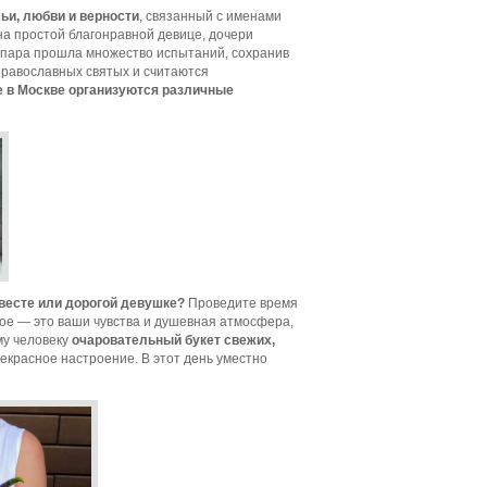
ьи, любви и верности
, связанный с именами
на простой благонравной девице, дочери
та пара прошла множество испытаний, сохранив
 православных святых и считаются
ле в Москве организуются различные
евесте или дорогой девушке?
Проведите время
вное — это ваши чувства и душевная атмосфера,
му человеку
очаровательный букет свежих,
екрасное настроение. В этот день уместно