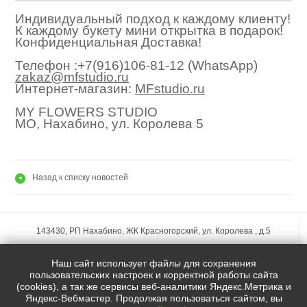
Индивидуальный подход к каждому клиенту!
К каждому букету мини открытка в подарок!
Конфиденциальная Доставка!
Телефон :+7(916)106-81-12 (WhatsApp)
zakaz@mfstudio.ru
Интернет-магазин:
MFstudio.ru
MY FLOWERS STUDIO
МО, Нахабино, ул. Королева 5
Назад к списку новостей
◂
143430, РП Нахабино, ЖК Красногорский, ул. Королева , д.5
+7 (495)
255-74-75
Наш сайт использует файлы для сохранения
zakaz@mfstudio.ru
пользовательских настроек и корректной работы сайта
(cookies), а так же сервисы веб-аналитики Яндекс.Метрика и
Яндекс-Вебмастер. Продолжая пользоваться сайтом, вы
Мы в социальных сетях: