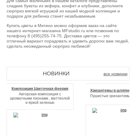
Для самых маленьких в нашем каталоге представлены
сладкие букеты из зефира, конфет и клубники, дополните
сюрприз мягкой игрушкой из нашей модной коллекции и
подарок для ребенка станет незабываемым.
Купить цветы в Митино можно оформив заказ на сайте
нашего интернет-магазина MFstudio.ru или позвонив по
телефону 8 (495)255-74-75. Доставка цветов — это
отличный вариант порадовать и удивить дорогих вам людей,
сделать неожиданный сюрприз любимой!
НОВИНКИ
все новинки
Композиция Цветочная феерия
Хризантемы в шляпной к
Авторская композиция с
Пушистые хризантемы в к
ароматными пионами , маттиолой
и яркой зеленью