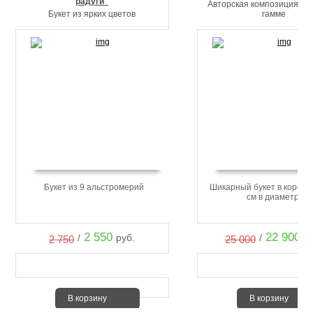
радуги"
Авторская композиция в 
Букет из ярких цветов
гамме
Букет из 9 альстромерий
Шикарный букет в коробке
см в диаметре
2 550
22 900
/
руб.
/
ру
2 750
25 000
В корзину
В корзину