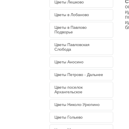
С
Цветы Лешково
о
и
Цветы в Лобаново
п
и
б
Цветы в Павлово
Подворье
Цветы Павловская
Слобода
Цветы Аносино
Цветы Петрово - Дальнее
Цветы поселок
Архангельское
Цветы Николо-Урюпино
Цветы Гольево