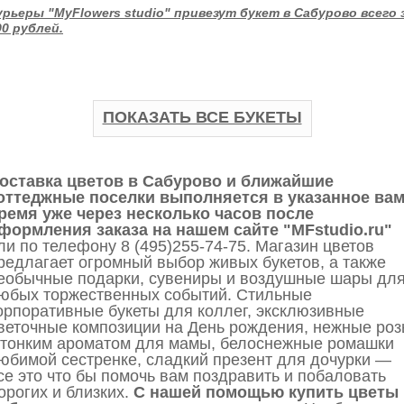
урьеры "MyFlowers studio" привезут букет в Сабурово всего 
90 рублей.
одуль не найден
ПОКАЗАТЬ ВСЕ БУКЕТЫ
оставка цветов в Сабурово и ближайшие
оттеджные поселки выполняется в указанное ва
ремя уже через несколько часов после
формления заказа на нашем сайте "MFstudio.ru"
ли по телефону 8 (495)255-74-75. Магазин цветов
редлагает огромный выбор живых букетов, а также
еобычные подарки, сувениры и воздушные шары дл
юбых торжественных событий. Стильные
орпоративные букеты для коллег, эксклюзивные
веточные композиции на День рождения, нежные ро
 тонким ароматом для мамы, белоснежные ромашки
юбимой сестренке, сладкий презент для дочурки —
се это что бы помочь вам поздравить и побаловать
орогих и близких.
С нашей помощью купить цветы 