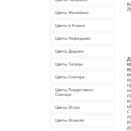
К
7
Цветы Желябино
М
Цветы в Козино
Цветы Нефедьево
Цветы Дедовск
Д
к
Цветы Талицы
в
о
Цветы Снегири
и
п
Цветы Рождествено
н
Снегири
л
к
ц
Цветы Истра
с
л
Цветы Исаково
в
д